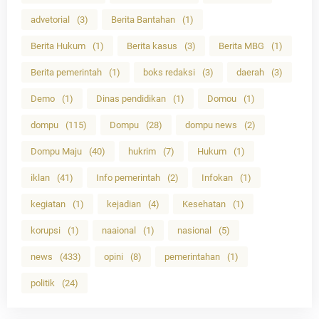
advetorial
(3)
Berita Bantahan
(1)
Berita Hukum
(1)
Berita kasus
(3)
Berita MBG
(1)
Berita pemerintah
(1)
boks redaksi
(3)
daerah
(3)
Demo
(1)
Dinas pendidikan
(1)
Domou
(1)
dompu
(115)
Dompu
(28)
dompu news
(2)
Dompu Maju
(40)
hukrim
(7)
Hukum
(1)
iklan
(41)
Info pemerintah
(2)
Infokan
(1)
kegiatan
(1)
kejadian
(4)
Kesehatan
(1)
korupsi
(1)
naaional
(1)
nasional
(5)
news
(433)
opini
(8)
pemerintahan
(1)
politik
(24)