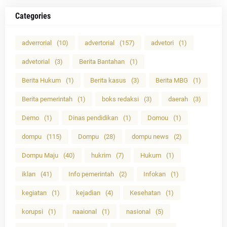
Categories
adverrorial
(10)
advertorial
(157)
advetori
(1)
advetorial
(3)
Berita Bantahan
(1)
Berita Hukum
(1)
Berita kasus
(3)
Berita MBG
(1)
Berita pemerintah
(1)
boks redaksi
(3)
daerah
(3)
Demo
(1)
Dinas pendidikan
(1)
Domou
(1)
dompu
(115)
Dompu
(28)
dompu news
(2)
Dompu Maju
(40)
hukrim
(7)
Hukum
(1)
iklan
(41)
Info pemerintah
(2)
Infokan
(1)
kegiatan
(1)
kejadian
(4)
Kesehatan
(1)
korupsi
(1)
naaional
(1)
nasional
(5)