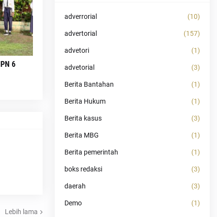
adverrorial
(10)
advertorial
(157)
advetori
(1)
MPN 6
advetorial
(3)
Berita Bantahan
(1)
Berita Hukum
(1)
Berita kasus
(3)
Berita MBG
(1)
Berita pemerintah
(1)
boks redaksi
(3)
daerah
(3)
Demo
(1)
Lebih lama