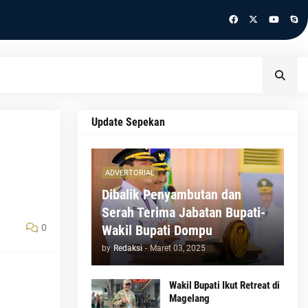
Update Sepekan
ADVERTORIAL
Dibalik Penyambutan dan
Serah Terima Jabatan Bupati-
0
Wakil Bupati Dompu
by
Redaksi
-
Maret 03, 2025
Wakil Bupati Ikut Retreat di
Magelang