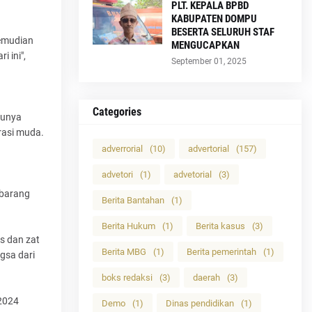
PLT. KEPALA BPBD
KABUPATEN DOMPU
BESERTA SELURUH STAF
kemudian
MENGUCAPKAN
 ini",
September 01, 2025
Categories
tunya
rasi muda.
adverrorial
(10)
advertorial
(157)
advetori
(1)
advetorial
(3)
 barang
Berita Bantahan
(1)
Berita Hukum
(1)
Berita kasus
(3)
s dan zat
Berita MBG
(1)
Berita pemerintah
(1)
gsa dari
boks redaksi
(3)
daerah
(3)
 2024
Demo
(1)
Dinas pendidikan
(1)