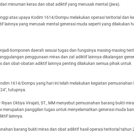
ri minuman keras dan obat adiktif yang merusak mental (jiwa).
inggi atas upaya Kodim 1614/Dompu melakukan operasi teritorial dan 
 lainnya yang merusak mental generasi muda seperti yang dilakukan hari
jadi komponen daerah sesuai tugas dan fungsinya masing-masing ten
ggulangan penggunaan miras dan zat adiktif lainnya dikalangan gene
an obat-obatan adiktif lainnya penting dilakukan semua pihak untuk
Dandim 1614/Dompu yang hari ini telah melakukan kegiatan pemusnahan
024", tutupnya.
iyan Oktiya Virajati, ST., MM menyebut pemusnahan barang bukti mira
 ini merupakan panggilan tugas untuk menyelamatkan generasi muda ban
tif lainnya.
an barang bukti miras dan obat adiktif hasil operasi teritorial tahun