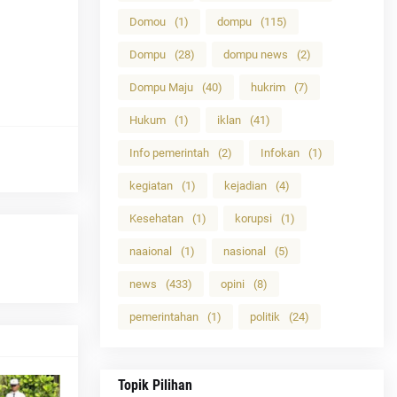
Domou
(1)
dompu
(115)
Dompu
(28)
dompu news
(2)
Dompu Maju
(40)
hukrim
(7)
Hukum
(1)
iklan
(41)
Info pemerintah
(2)
Infokan
(1)
kegiatan
(1)
kejadian
(4)
Kesehatan
(1)
korupsi
(1)
naaional
(1)
nasional
(5)
news
(433)
opini
(8)
pemerintahan
(1)
politik
(24)
Topik Pilihan