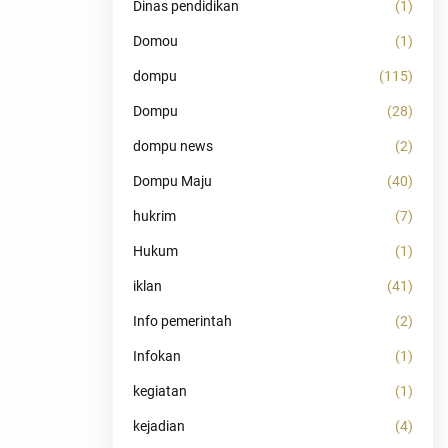
Dinas pendidikan
(1)
Domou
(1)
dompu
(115)
Dompu
(28)
dompu news
(2)
Dompu Maju
(40)
hukrim
(7)
Hukum
(1)
iklan
(41)
Info pemerintah
(2)
Infokan
(1)
kegiatan
(1)
kejadian
(4)