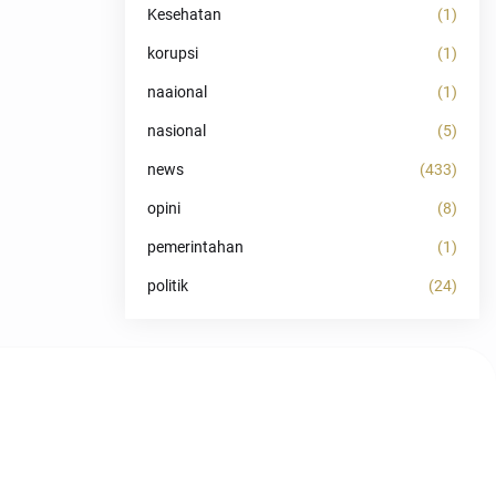
Kesehatan
(1)
korupsi
(1)
naaional
(1)
nasional
(5)
news
(433)
opini
(8)
pemerintahan
(1)
politik
(24)