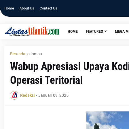
Home
About Us
Contact Us
HOME
FEATURES
MEGA M
Beranda
dompu
Wabup Apresiasi Upaya Ko
Operasi Teritorial
Redaksi
-
Januari 09, 2025