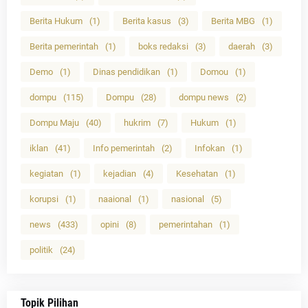
Berita Hukum
(1)
Berita kasus
(3)
Berita MBG
(1)
Berita pemerintah
(1)
boks redaksi
(3)
daerah
(3)
Demo
(1)
Dinas pendidikan
(1)
Domou
(1)
dompu
(115)
Dompu
(28)
dompu news
(2)
Dompu Maju
(40)
hukrim
(7)
Hukum
(1)
iklan
(41)
Info pemerintah
(2)
Infokan
(1)
kegiatan
(1)
kejadian
(4)
Kesehatan
(1)
korupsi
(1)
naaional
(1)
nasional
(5)
news
(433)
opini
(8)
pemerintahan
(1)
politik
(24)
Topik Pilihan