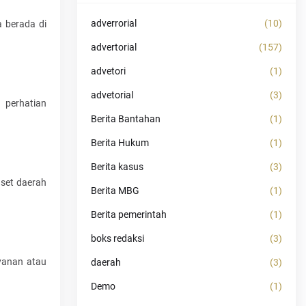
adverrorial
(10)
a berada di
advertorial
(157)
advetori
(1)
advetorial
(3)
 perhatian
Berita Bantahan
(1)
Berita Hukum
(1)
Berita kasus
(3)
aset daerah
Berita MBG
(1)
Berita pemerintah
(1)
boks redaksi
(3)
yanan atau
daerah
(3)
Demo
(1)