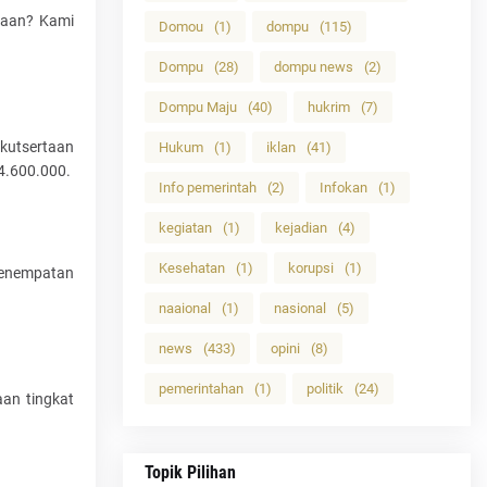
waan? Kami
Domou
(1)
dompu
(115)
Dompu
(28)
dompu news
(2)
Dompu Maju
(40)
hukrim
(7)
ikutsertaan
Hukum
(1)
iklan
(41)
4.600.000.
Info pemerintah
(2)
Infokan
(1)
kegiatan
(1)
kejadian
(4)
Kesehatan
(1)
korupsi
(1)
penempatan
naaional
(1)
nasional
(5)
news
(433)
opini
(8)
pemerintahan
(1)
politik
(24)
aan tingkat
Topik Pilihan