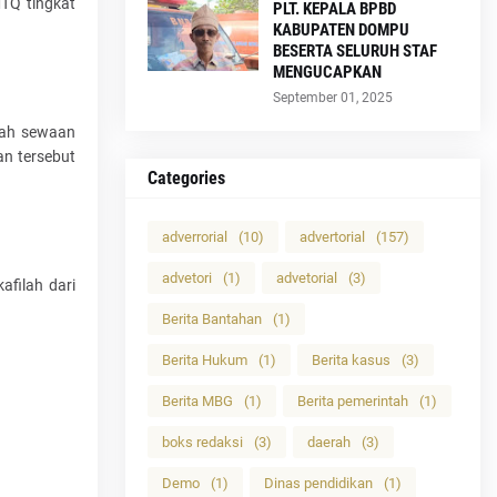
TQ tingkat
PLT. KEPALA BPBD
KABUPATEN DOMPU
BESERTA SELURUH STAF
MENGUCAPKAN
September 01, 2025
mah sewaan
an tersebut
Categories
adverrorial
(10)
advertorial
(157)
advetori
(1)
advetorial
(3)
afilah dari
Berita Bantahan
(1)
Berita Hukum
(1)
Berita kasus
(3)
Berita MBG
(1)
Berita pemerintah
(1)
boks redaksi
(3)
daerah
(3)
Demo
(1)
Dinas pendidikan
(1)