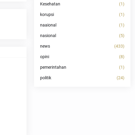
Kesehatan
(1)
korupsi
(1)
naaional
(1)
nasional
(5)
news
(433)
opini
(8)
pemerintahan
(1)
politik
(24)