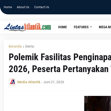
Home
About Us
Contact Us
HOME
FEATURES
MEGA M
Beranda
Demo
Polemik Fasilitas Pengina
2026, Peserta Pertanyakan
Media Atlantik
-
Juni 21, 2026