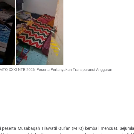
i MTQ XXXI NTB 2026, Peserta Pertanyakan Transparansi Anggaran
agi peserta Musabaqah Tilawatil Qur'an (MTQ) kembali mencuat. Sejuml