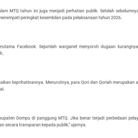
alam MTQ tahun ini juga menjadi perhatian publik. Setelah sebelumny
menempati peringkat kesembilan pada pelaksanaan tahun 2026.
 terutama Facebook. Sejumlah warganet menyoroti dugaan kurangnya
h.
paikan keprihatinannya. Menurutnya, para Qori dan Qoriah merupakan 
ai.
upaten Dompu di panggung MTQ. Jika benar terjadi perbedaan pela
an secara transparan kepada publik," ujarnya.