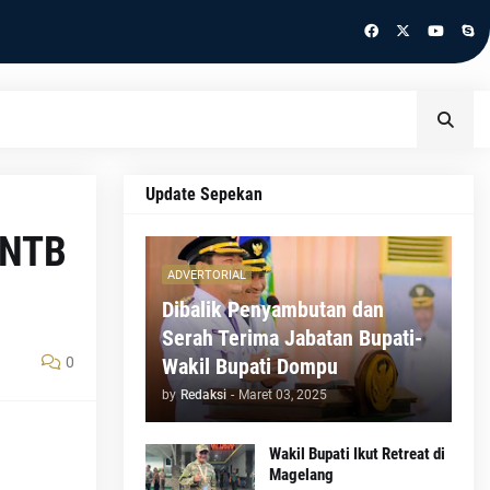
Update Sepekan
 NTB
ADVERTORIAL
Dibalik Penyambutan dan
Serah Terima Jabatan Bupati-
0
Wakil Bupati Dompu
by
Redaksi
-
Maret 03, 2025
Wakil Bupati Ikut Retreat di
Magelang