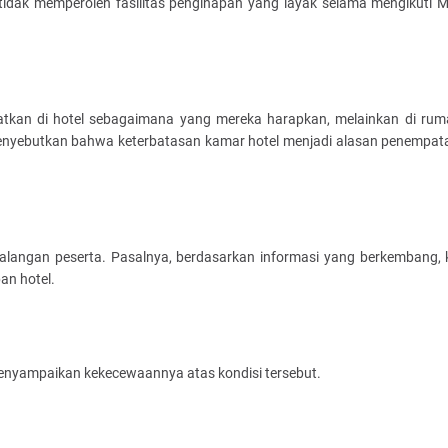
dak memperoleh fasilitas penginapan yang layak selama mengikuti M
patkan di hotel sebagaimana yang mereka harapkan, melainkan di ru
menyebutkan bahwa keterbatasan kamar hotel menjadi alasan penempat
langan peserta. Pasalnya, berdasarkan informasi yang berkembang, k
an hotel.
menyampaikan kekecewaannya atas kondisi tersebut.