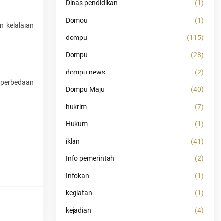
Dinas pendidikan
(1)
Domou
(1)
n kelalaian
dompu
(115)
Dompu
(28)
dompu news
(2)
n perbedaan
Dompu Maju
(40)
hukrim
(7)
Hukum
(1)
iklan
(41)
Info pemerintah
(2)
Infokan
(1)
kegiatan
(1)
kejadian
(4)