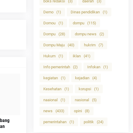
boks redaksi
(3)
daerah
(3)
Demo
(1)
Dinas pendidikan
(1)
Domou
(1)
dompu
(115)
Dompu
(28)
dompu news
(2)
Dompu Maju
(40)
hukrim
(7)
Hukum
(1)
iklan
(41)
Info pemerintah
(2)
Infokan
(1)
kegiatan
(1)
kejadian
(4)
Kesehatan
(1)
korupsi
(1)
naaional
(1)
nasional
(5)
news
(433)
opini
(8)
abang
pemerintahan
(1)
politik
(24)
ian