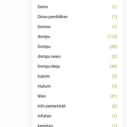
Demo
(1)
Dinas pendidikan
(1)
Domou
(1)
dompu
(115)
Dompu
(28)
dompu news
(2)
Dompu Maju
(40)
hukrim
(7)
Hukum
(1)
iklan
(41)
Info pemerintah
(2)
Infokan
(1)
kegiatan
(1)