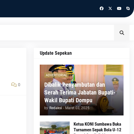
Update Sepekan
ADVERTORIAL
Dibalik Penyambutan dan
0
Serah Terima Jabatan Bupati-
Wakil Bupati Dompu
by
Redaksi
-
Maret 03, 2025
Ketua KONI Sumbawa Buka
Turnamen Sepak Bola U-12