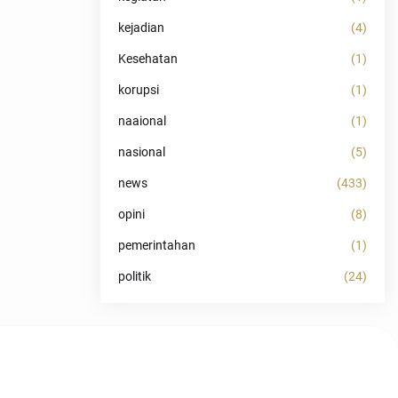
kejadian
(4)
Kesehatan
(1)
korupsi
(1)
naaional
(1)
nasional
(5)
news
(433)
opini
(8)
pemerintahan
(1)
politik
(24)