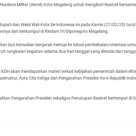
Akademi Militer (Akmil) Kota Magelang untuk mengikuti Reatret bersam
pati dan Wakil Wali Kota Se-Indonesia ini pada Kamis (27/02/25) turut
annya dan berkumpul di Rindam IV/Diponegoro Magelang.
an bus kemudian bergerak menuju ke lokasi pembekalan/orientasi unt
uh rangkaian kegiatan selama dua hari tanggal yang dimulai dari tangg
 KDH akan mendapatkan materi terkait kebijakan pemerintah dalam efisi
frastruktur, Asta Cita Ketiga dan Pengarahan Presiden Ke-6 Republik Indo
kan Pengarahan Presiden sekaligus Penutupan Reatret bertempat di 