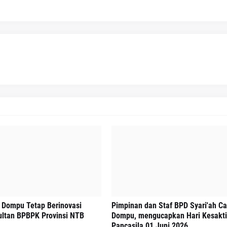
 Dompu Tetap Berinovasi
Pimpinan dan Staf BPD Syari'ah C
ltan BPBPK Provinsi NTB
Dompu, mengucapkan Hari Kesakt
Pancasila 01 Juni 2026