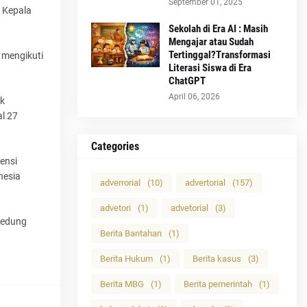
September 01, 2025
a Kepala
Sekolah di Era AI : Masih
Mengajar atau Sudah
Tertinggal?Transformasi
 mengikuti
Literasi Siswa di Era
ChatGPT
April 06, 2026
uk
al 27
Categories
ensi
nesia
adverrorial
(10)
advertorial
(157)
advetori
(1)
advetorial
(3)
Gedung
Berita Bantahan
(1)
Berita Hukum
(1)
Berita kasus
(3)
Berita MBG
(1)
Berita pemerintah
(1)