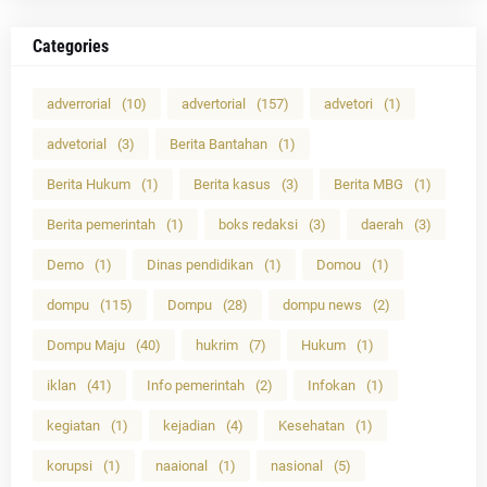
Categories
adverrorial
(10)
advertorial
(157)
advetori
(1)
advetorial
(3)
Berita Bantahan
(1)
Berita Hukum
(1)
Berita kasus
(3)
Berita MBG
(1)
Berita pemerintah
(1)
boks redaksi
(3)
daerah
(3)
Demo
(1)
Dinas pendidikan
(1)
Domou
(1)
dompu
(115)
Dompu
(28)
dompu news
(2)
Dompu Maju
(40)
hukrim
(7)
Hukum
(1)
iklan
(41)
Info pemerintah
(2)
Infokan
(1)
kegiatan
(1)
kejadian
(4)
Kesehatan
(1)
korupsi
(1)
naaional
(1)
nasional
(5)