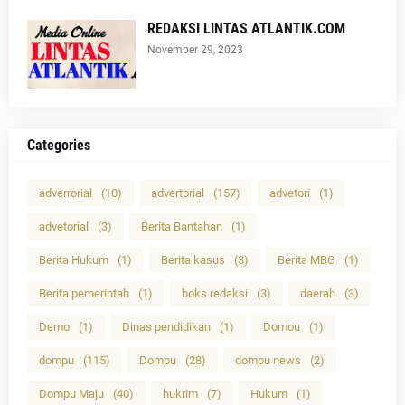
REDAKSI LINTAS ATLANTIK.COM
November 29, 2023
Categories
adverrorial
(10)
advertorial
(157)
advetori
(1)
advetorial
(3)
Berita Bantahan
(1)
Berita Hukum
(1)
Berita kasus
(3)
Berita MBG
(1)
Berita pemerintah
(1)
boks redaksi
(3)
daerah
(3)
Demo
(1)
Dinas pendidikan
(1)
Domou
(1)
dompu
(115)
Dompu
(28)
dompu news
(2)
Dompu Maju
(40)
hukrim
(7)
Hukum
(1)