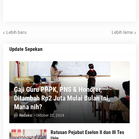
Lebih baru
Lebih lama
Update Sepekan
NASIONAL
Gaji Guru PPPK, PNS & Honorer,
Ditambah Rp2 Juta Mulai Bulan Ini,
Mana nih?
by
Redaksi
-
Oktober 22, 2024
Ratusan Pejabat Eselon II dan III Tes
Urin