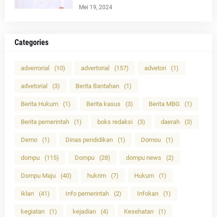
Mei 19, 2024
Categories
adverrorial
(10)
advertorial
(157)
advetori
(1)
advetorial
(3)
Berita Bantahan
(1)
Berita Hukum
(1)
Berita kasus
(3)
Berita MBG
(1)
Berita pemerintah
(1)
boks redaksi
(3)
daerah
(3)
Demo
(1)
Dinas pendidikan
(1)
Domou
(1)
dompu
(115)
Dompu
(28)
dompu news
(2)
Dompu Maju
(40)
hukrim
(7)
Hukum
(1)
iklan
(41)
Info pemerintah
(2)
Infokan
(1)
kegiatan
(1)
kejadian
(4)
Kesehatan
(1)