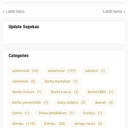
Lebih baru
Lebih lama
Update Sepekan
Categories
adverrorial
(10)
advertorial
(157)
advetori
(1)
advetorial
(3)
Berita Bantahan
(1)
Berita Hukum
(1)
Berita kasus
(3)
Berita MBG
(1)
Berita pemerintah
(1)
boks redaksi
(3)
daerah
(3)
Demo
(1)
Dinas pendidikan
(1)
Domou
(1)
dompu
(115)
Dompu
(28)
dompu news
(2)