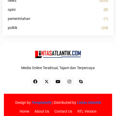
news
(433)
opini
(8)
pemerintahan
(1)
politik
(24)
Media Online Teraktual, Tajam dan Terpercaya
Design by
Templateify
| Distributed by
Lintas Atlantik
Home
About Us
Contact Us
RTL Version