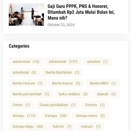
Gaji Guru PPPK, PNS & Honorer,
Ditambah Rp2 Juta Mulai Bulan Ini,
Mana nih?
Oktober 22, 2024
Categories
adverrorial
(10)
advertorial
(157)
advetori
(1)
advetorial
(3)
Berita Bantahan
(1)
Berita Hukum
(1)
Berita kasus
(3)
Berita MBG
(1)
Berita pemerintah
(1)
boks redaksi
(3)
daerah
(3)
Demo
(1)
Dinas pendidikan
(1)
Domou
(1)
dompu
(115)
Dompu
(28)
dompu news
(2)
Dompu Maju
(40)
hukrim
(7)
Hukum
(1)