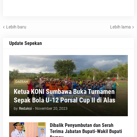
Lebih baru
Lebih lama
Update Sepekan
DAERAH
Ketua KONI Sumbawa Buka Turnamen
Sepak Bola U-12 Porsal Cup II di Alas
by
Redaksi
-
November 20, 2023
Dibalik Penyambutan dan Serah
Terima Jabatan Bupati-Wakil Bupati