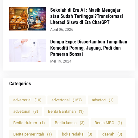
Sekolah di Era AI : Masih Mengajar
atau Sudah Tertinggal?Transformasi
Literasi Siswa di Era ChatGPT
April 06, 2026
Dompu Expo: Dispertambun Tampilkan
Komoditi Porang, Jagung, Padi dan
Pameran Bonsai
Mei 19, 2024
Categories
adverrorial
(10)
advertorial
(157)
advetori
(1)
advetorial
(3)
Berita Bantahan
(1)
Berita Hukum
(1)
Berita kasus
(3)
Berita MBG
(1)
Berita pemerintah
(1)
boks redaksi
(3)
daerah
(3)