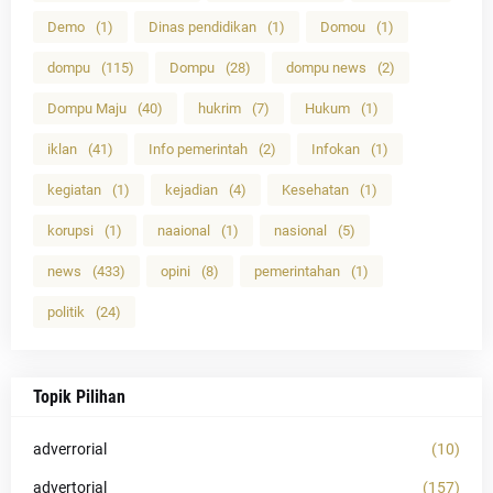
Demo
(1)
Dinas pendidikan
(1)
Domou
(1)
dompu
(115)
Dompu
(28)
dompu news
(2)
Dompu Maju
(40)
hukrim
(7)
Hukum
(1)
iklan
(41)
Info pemerintah
(2)
Infokan
(1)
kegiatan
(1)
kejadian
(4)
Kesehatan
(1)
korupsi
(1)
naaional
(1)
nasional
(5)
news
(433)
opini
(8)
pemerintahan
(1)
politik
(24)
Topik Pilihan
adverrorial
(10)
advertorial
(157)